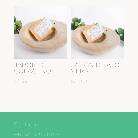
JABÓN DE
JABÓN DE ALOE
COLÁGENO
VERA
S/
16.90
S/
17.90
Contacto
WhatsApp 970818379