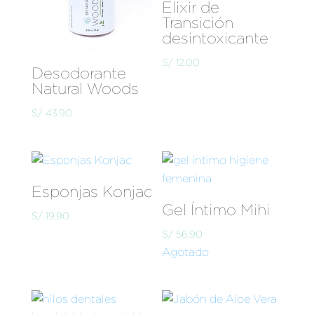
Elixir de
Transición
desintoxicante
S/
12.00
Desodorante
Natural Woods
S/
43.90
Esponjas Konjac
Gel Íntimo Mihi
S/
19.90
S/
56.90
Agotado