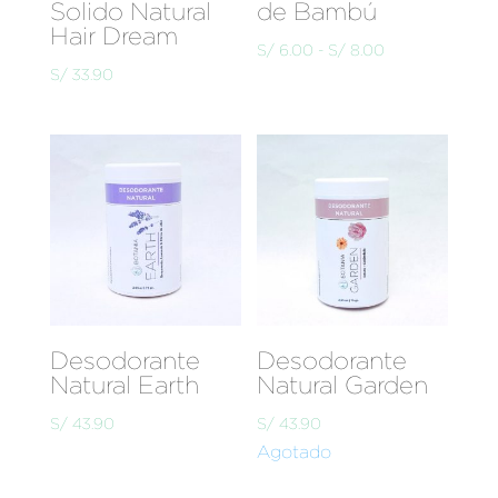
Solido Natural
de Bambú
Hair Dream
Rango
S/
6.00
-
S/
8.00
S/
33.90
de
precios:
desde
S/ 6.00
hasta
S/ 8.00
Desodorante
Desodorante
Natural Earth
Natural Garden
S/
43.90
S/
43.90
Agotado