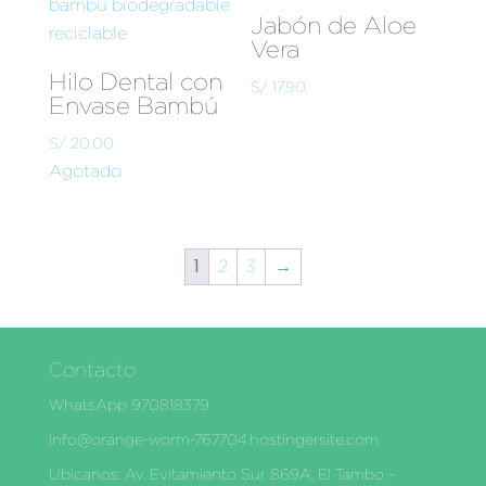
Jabón de Aloe
Vera
Hilo Dental con
S/
17.90
Envase Bambú
S/
20.00
Agotado
1
2
3
→
Contacto
WhatsApp 970818379
info@orange-worm-767704.hostingersite.com
Ubìcanos: Av. Evitamiento Sur 869A, El Tambo –