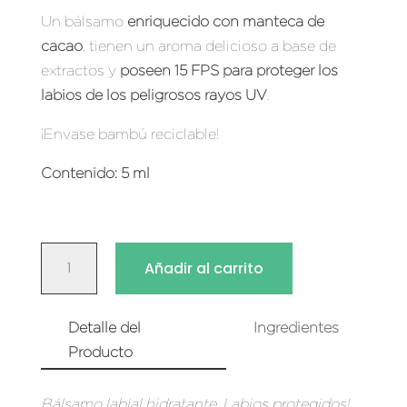
Un bálsamo
enriquecido con manteca de
cacao
, tienen un aroma delicioso a base de
extractos y
poseen 15 FPS para proteger los
labios de los peligrosos rayos UV
.
¡Envase bambú reciclable!
Contenido: 5 ml
BÁLSAMO
Añadir al carrito
LABIAL
HIDRATANTE
NAKED
Detalle del
Ingredientes
CANTIDAD
Producto
Bálsamo labial hidratante. Labios protegidos!.