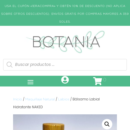
USA EL CUPÓN «1ERACOMPRA» Y OBTÉN 10% DE DESCUENTO (NO APLICA
SOBRE OTROS DESCUENTOS). ENVÍOS GRATIS POR COMPRAS MAYORES A 359
SOLES.
Búsqueda
de
productos
0
/
/
/ Bálsamo Labial
Inicio
Maquillaje Natural
Labios
Hidratante NAKED