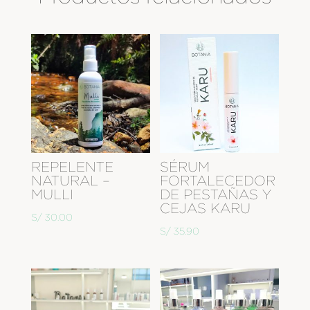
REPELENTE
SÉRUM
NATURAL –
FORTALECEDOR
MULLI
DE PESTAÑAS Y
CEJAS KARU
S/
30.00
S/
35.90