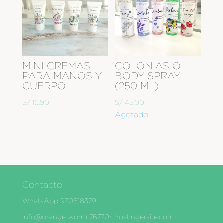
MINI CREMAS
COLONIAS O
PARA MANOS Y
BODY SPRAY
CUERPO
(250 ML)
S/
16.90
S/
45.00
Agotado
Contacto
WhatsApp 970818379
info@orange-worm-767704.hostingersite.com