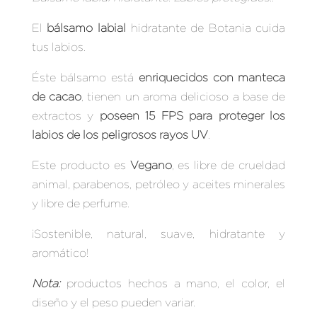
El
bálsamo labial
hidratante de Botania
cuida
tus labios.
Éste bálsamo está
enriquecidos con manteca
de cacao
, tienen un aroma delicioso a base de
extractos y
poseen 15 FPS para proteger los
labios de los peligrosos rayos UV
.
Este producto es
Vegano
, es libre de crueldad
animal, parabenos, petróleo y aceites minerales
y libre de perfume.
¡Sostenible, natural, suave, hidratante y
aromático!
Nota:
productos hechos a mano, el color, el
diseño y el peso pueden variar.