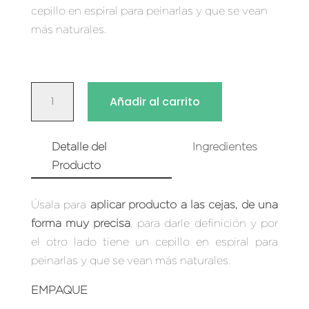
cepillo en espiral para peinarlas y que se vean
más naturales.
BROCHA
Añadir al carrito
PARA
CEJAS
2
Detalle del
Ingredientes
EN
Producto
1
CANTIDAD
Úsala para
aplicar producto a las cejas, de una
forma muy precisa
, para darle definición y por
el otro lado tiene un cepillo en espiral para
peinarlas y que se vean más naturales.
EMPAQUE