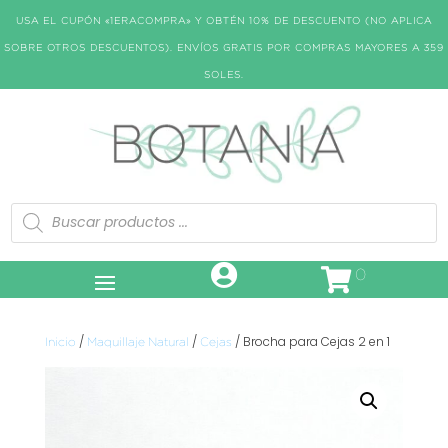
USA EL CUPÓN «1ERACOMPRA» Y OBTÉN 10% DE DESCUENTO (NO APLICA
SOBRE OTROS DESCUENTOS). ENVÍOS GRATIS POR COMPRAS MAYORES A 359
SOLES.
Búsqueda
de
productos
0
/
/
/ Brocha para Cejas 2 en 1
Inicio
Maquillaje Natural
Cejas