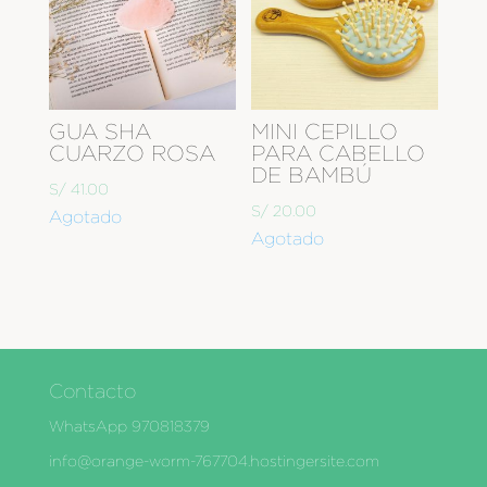
GUA SHA
MINI CEPILLO
CUARZO ROSA
PARA CABELLO
DE BAMBÚ
S/
41.00
S/
20.00
Agotado
Agotado
Contacto
WhatsApp 970818379
info@orange-worm-767704.hostingersite.com