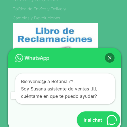
Política de Envíos y Delivery
Cambios y Devoluciones
Libro de
Reclamaciones
Bienvenid@ a Botania 🌱!
Síguenos
Soy Susana asistente de ventas 🙋‍♀️,
cuéntame en que te puedo ayudar?
Ir al chat
© BOTANIA since 2021