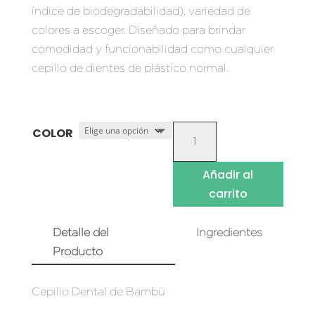
índice de biodegradabilidad), variedad de
desde
colores a escoger. Diseñado para brindar
S/ 6.00
comodidad y funcionabilidad como cualquier
hasta
cepillo de dientes de plástico normal.
S/ 8.00
CEPILLO
COLOR
DENTAL
DE
Añadir al
BAMBÚ
carrito
CANTIDAD
Detalle del
Ingredientes
Producto
Cepillo Dental de Bambú