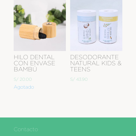
HILO DENTAL
DESODORANTE
CON ENVASE
NATURAL KIDS &
BAMBÚ
TEENS
S/
20.00
S/
43.90
Agotado
Contacto