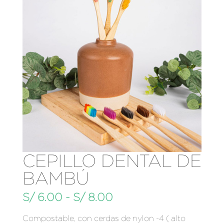
CEPILLO DENTAL DE
BAMBÚ
Rango
S/
6.00
-
S/
8.00
de
Compostable, con cerdas de nylon -4 ( alto
precios: