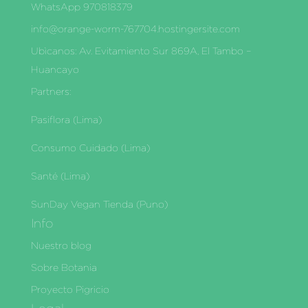
WhatsApp 970818379
info@orange-worm-767704.hostingersite.com
Ubìcanos: Av. Evitamiento Sur 869A, El Tambo –
Huancayo
Partners:
Pasiflora (Lima)
Consumo Cuidado (Lima)
Santé (Lima)
SunDay Vegan Tienda (Puno)
Info
Nuestro blog
Sobre Botania
Proyecto Pigricio