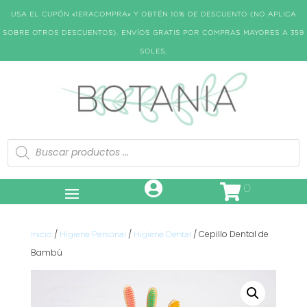
USA EL CUPÓN «1ERACOMPRA» Y OBTÉN 10% DE DESCUENTO (NO APLICA
SOBRE OTROS DESCUENTOS). ENVÍOS GRATIS POR COMPRAS MAYORES A 359
SOLES.
Búsqueda
de
productos
0
/
/
/ Cepillo Dental de
Inicio
Higiene Personal
Higiene Dental
Bambú