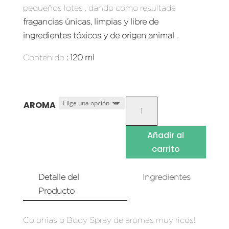
pequeños lotes , dando como resultada
fragancias únicas, limpias y libre de
ingr
edientes tóxicos y de origen animal .
Contenido
: 120 ml
COLONIAS
AROMA
O
BODY
Añadir al
SPRAY
carrito
(120
ML)
Detalle del
Ingredientes
CANTIDAD
Producto
Colonias o Body Spray de aromas muy ricos!