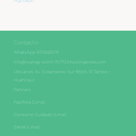
Agotado
Contacto
WhatsApp 970818379
info@orange-worm-767704.hostingersite.com
Ubìcanos: Av. Evitamiento Sur 869A, El Tambo –
Huancayo
Partners:
Pasiflora (Lima)
Consumo Cuidado (Lima)
Santé (Lima)