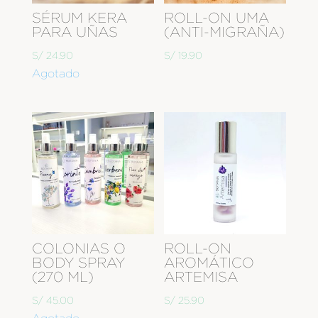
SÉRUM KERA
ROLL-ON UMA
PARA UÑAS
(ANTI-MIGRAÑA)
S/
24.90
S/
19.90
Agotado
COLONIAS O
ROLL-ON
BODY SPRAY
AROMÁTICO
(270 ML)
ARTEMISA
S/
45.00
S/
25.90