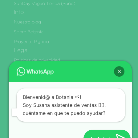
SunDay Vegan Tienda (Puno)
Info
Nuestro blog
Sobre Botania
Proyecto Pigricio
Legal
Políticas de privacidad
Términos y condiciones
Política de Envíos y Delivery
Cambios y Devoluciones
Bienvenid@ a Botania 🌱!
Libro de Reclamaciones
Soy Susana asistente de ventas 🙋‍♀️,
Síguenos
cuéntame en que te puedo ayudar?