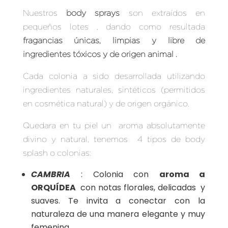
Nuestros
body sprays
son extraídos en
pequeños lotes , dando como resultada
fragancias únicas, limpias y libre de
ingr
edientes tóxicos y de origen animal .
Cada colonia a sido desarrollada utilizando
ingredientes naturales, sintéticos (permitidos
en cosmética natural) y de origen orgánico.
Quedara en tu piel un aroma absolutamente
divino y natural, tenemos 4 tipos de body
splash o colonias:
CAMBRIA
: Colonia con
aroma a
ORQUÍDEA
con notas florales, delicadas y
suaves. Te invita a conectar con la
naturaleza de una manera elegante y muy
femenina.