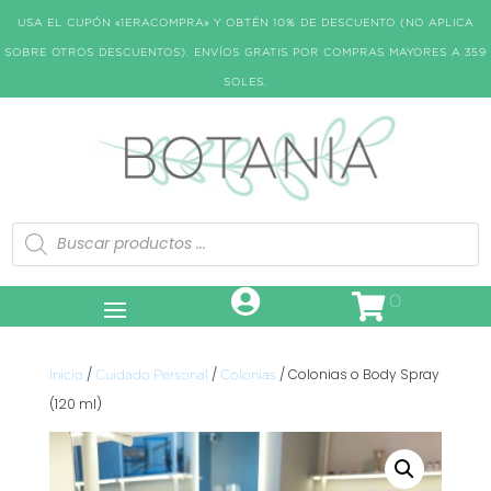
USA EL CUPÓN «1ERACOMPRA» Y OBTÉN 10% DE DESCUENTO (NO APLICA
SOBRE OTROS DESCUENTOS). ENVÍOS GRATIS POR COMPRAS MAYORES A 359
SOLES.
Búsqueda
de
productos
0
/
/
/ Colonias o Body Spray
Inicio
Cuidado Personal
Colonias
(120 ml)