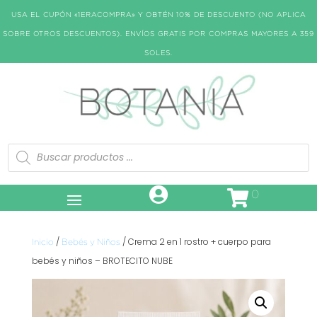
USA EL CUPÓN «1ERACOMPRA» Y OBTÉN 10% DE DESCUENTO (NO APLICA
SOBRE OTROS DESCUENTOS). ENVÍOS GRATIS POR COMPRAS MAYORES A 359
SOLES.
Búsqueda
de
productos
0
/
/ Crema 2 en 1 rostro + cuerpo para
Inicio
Bebés y Niños
bebés y niños – BROTECITO NUBE