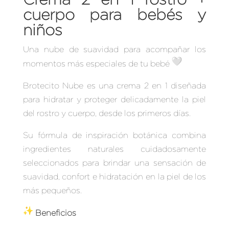
PARA
cuerpo para bebés y
BEBÉS
niños
Y
Una nube de suavidad para acompañar los
NIÑOS
momentos más especiales de tu bebé
-
BROTECITO
Brotecito Nube es una crema 2 en 1 diseñada
NUBE
para hidratar y proteger delicadamente la piel
CANTIDAD
del rostro y cuerpo, desde los primeros días.
Su fórmula de inspiración botánica combina
ingredientes naturales cuidadosamente
seleccionados para brindar una sensación de
suavidad, confort e hidratación en la piel de los
más pequeños.
Beneficios