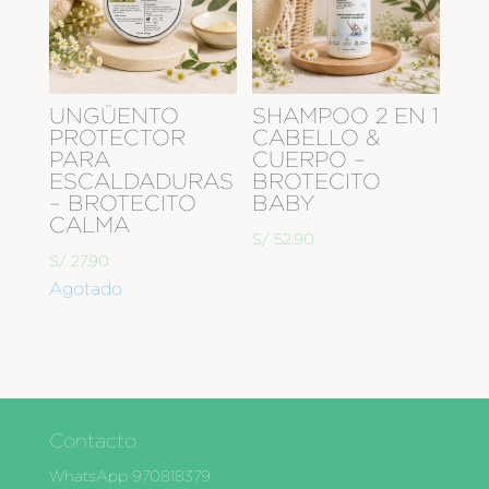
UNGÜENTO
SHAMPOO 2 EN 1
PROTECTOR
CABELLO &
PARA
CUERPO –
ESCALDADURAS
BROTECITO
– BROTECITO
BABY
CALMA
S/
52.90
S/
27.90
Agotado
Contacto
WhatsApp 970818379