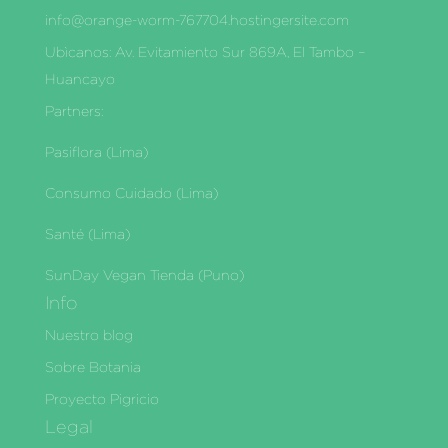
info@orange-worm-767704.hostingersite.com
Ubìcanos: Av. Evitamiento Sur 869A, El Tambo –
Huancayo
Partners:
Pasiflora (Lima)
Consumo Cuidado (Lima)
Santé (Lima)
SunDay Vegan Tienda (Puno)
Info
Nuestro blog
Sobre Botania
Proyecto Pigricio
Legal