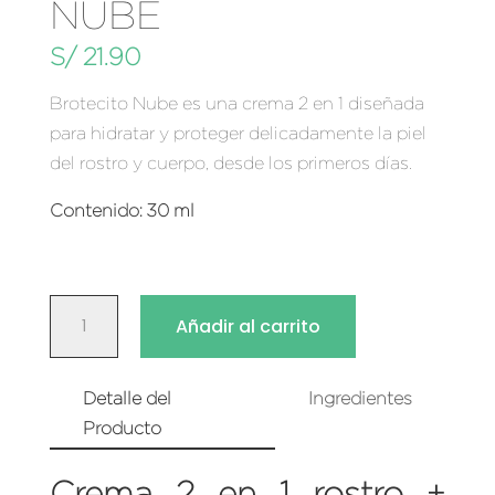
NUBE
S/
21.90
Brotecito Nube es una crema 2 en 1 diseñada
para hidratar y proteger delicadamente la piel
del rostro y cuerpo, desde los primeros días.
Contenido: 30 ml
CREMA
Añadir al carrito
2
EN
1
Detalle del
Ingredientes
ROSTRO
Producto
+
Crema 2 en 1 rostro +
CUERPO