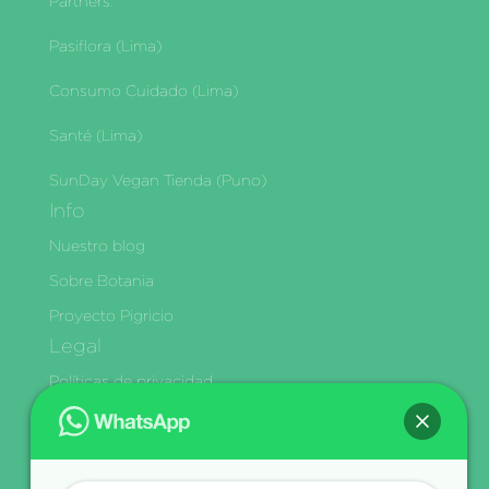
Partners:
Pasiflora (Lima)
Consumo Cuidado (Lima)
Santé (Lima)
SunDay Vegan Tienda (Puno)
Info
Nuestro blog
Sobre Botania
Proyecto Pigricio
Legal
Políticas de privacidad
Términos y condiciones
Política de Envíos y Delivery
Cambios y Devoluciones