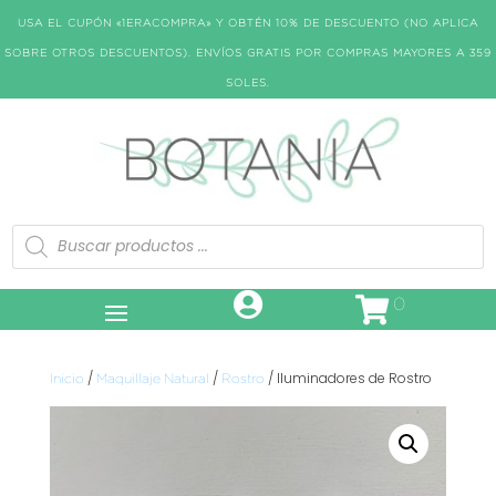
USA EL CUPÓN «1ERACOMPRA» Y OBTÉN 10% DE DESCUENTO (NO APLICA
SOBRE OTROS DESCUENTOS). ENVÍOS GRATIS POR COMPRAS MAYORES A 359
SOLES.
Búsqueda
de
productos
0
/
/
/ Iluminadores de Rostro
Inicio
Maquillaje Natural
Rostro