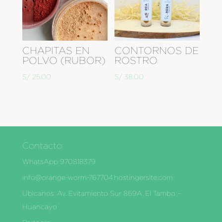
CHAPITAS EN
CONTORNOS DE
POLVO (RUBOR)
ROSTRO
S/
25.00
S/
38.00
Contacto
WhatsApp 970818379
info@orange-worm-767704.hostingersite.com
Ubìcanos: Av. Evitamiento Sur 869A, El Tambo –
Huancayo