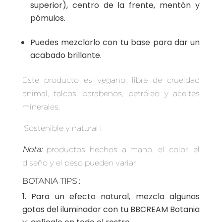
superior), centro de la frente, mentón y
pómulos.
Puedes mezclarlo con tu base para dar un
acabado brillante
.
Este producto es vegano, libre de crueldad
animal, talcos, parabenos, petróleo y aceites
minerales.
¡Sostenible y natural ¡
Nota:
productos hechos a mano, el color, el
diseño y el peso pueden variar.
BOTANIA TIPS :
Para un efecto natural, mezcla algunas
gotas del iluminador con tu BBCREAM Botania