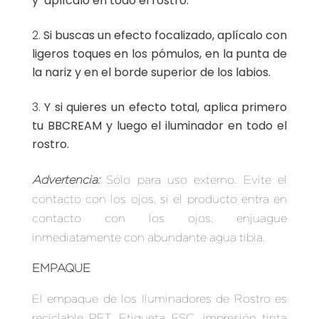
y aplícalo en todo el rostro.
Si buscas un efecto focalizado, aplícalo con
ligeros toques en los pómulos, en la punta de
la nariz y en el borde superior de los labios.
Y si quieres un efecto total, aplica primero
tu BBCREAM y luego el iluminador en todo el
rostro.
Advertencia:
Sólo para uso externo. Evite el
contacto con los ojos, si el producto entra en
contacto con los ojos, enjuague
inmediatamente con abundante agua tibia.
EMPAQUE
El empaque de los Iluminadores de Rostro es
reciclable PET. Etiqueta FSC, impresión tinta