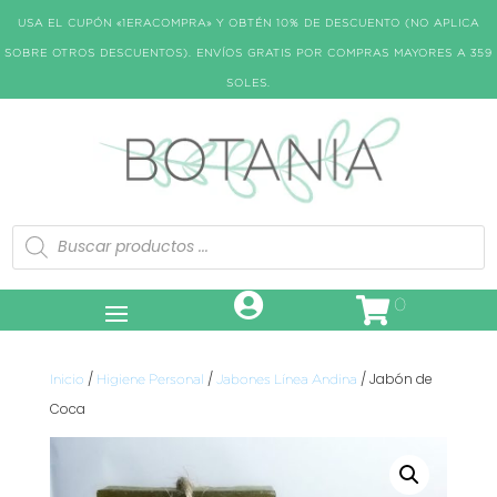
USA EL CUPÓN «1ERACOMPRA» Y OBTÉN 10% DE DESCUENTO (NO APLICA
SOBRE OTROS DESCUENTOS). ENVÍOS GRATIS POR COMPRAS MAYORES A 359
SOLES.
Búsqueda
de
productos
0
/
/
/ Jabón de
Inicio
Higiene Personal
Jabones Línea Andina
Coca