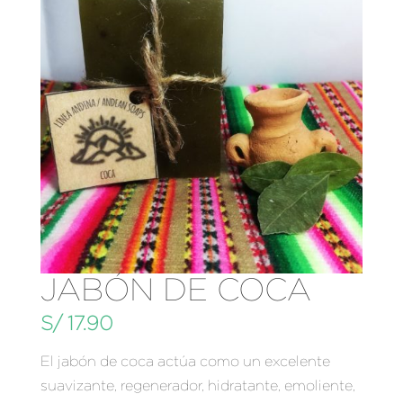
JABÓN DE COCA
S/
17.90
El jabón de coca
actúa como un excelente
suavizante, regenerador, hidratante, emoliente,