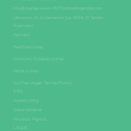
info@orange-worm-767704.hostingersite.com
Ubìcanos: Av. Evitamiento Sur 869A, El Tambo –
Huancayo
Partners:
Pasiflora (Lima)
Consumo Cuidado (Lima)
Santé (Lima)
SunDay Vegan Tienda (Puno)
Info
Nuestro blog
Sobre Botania
Proyecto Pigricio
Legal