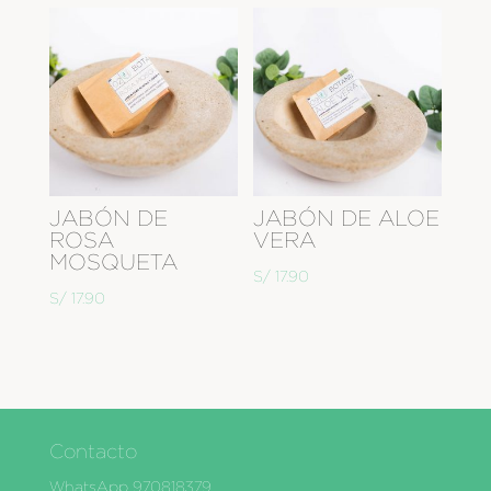
JABÓN DE
JABÓN DE ALOE
ROSA
VERA
MOSQUETA
S/
17.90
S/
17.90
Contacto
WhatsApp 970818379