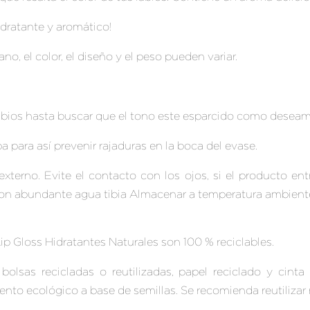
hidratante y aromático!
, el color, el diseño y el peso pueden variar.
abios hasta buscar que el tono este esparcido como deseam
pa para así prevenir rajaduras en la boca del evase.
xterno. Evite el contacto con los ojos, si el producto ent
n abundante agua tibia Almacenar a temperatura ambiente 
p Gloss Hidratantes Naturales son 100 % reciclables.
lsas recicladas o reutilizadas, papel reciclado y cinta 
nto ecológico a base de semillas. Se recomienda reutilizar 