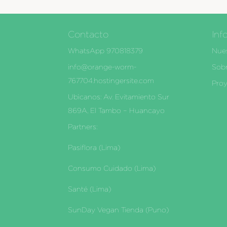
Contacto
Inf
WhatsApp 970818379
Nues
info@orange-worm-
Sobr
767704.hostingersite.com
Proy
Ubìcanos: Av. Evitamiento Sur
869A, El Tambo – Huancayo
Partners:
Pasiflora (Lima)
Consumo Cuidado (Lima)
Santé (Lima)
SunDay Vegan Tienda (Puno)