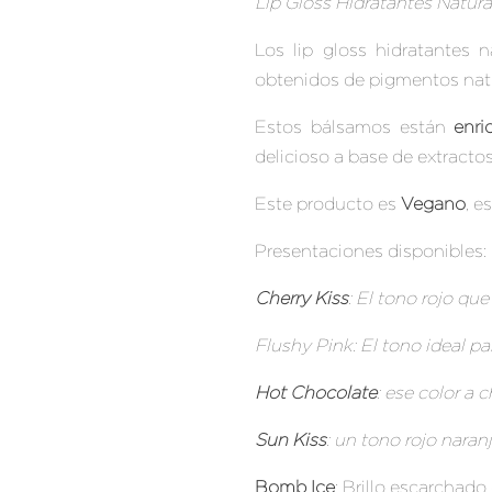
Lip Gloss Hidratantes Natura
Los
lip gloss hidratantes n
obtenidos de pigmentos natu
Estos bálsamos están
enri
delicioso a base de extractos
Este producto es
Vegano
, e
Presentaciones disponibles:
Cherry Kiss
: El tono rojo qu
Flushy Pink
: El tono ideal p
Hot Chocolate
: ese color a
Sun Kiss
: un tono rojo naran
Bomb Ice
: Brillo escarchado