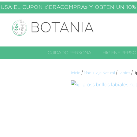
USA EL C
UPON «1ERACOMPRA» Y OBTEN UN 10% D
CUIDADO PERSONAL
HIGIENE PERS
/
/
/ L
Inicio
Maquillaje Natural
Labios