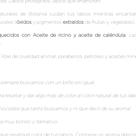
les. Labios protegidos, labios que enamoran.
aturales de Botania
cuidan tus labios mientras encant
rales (
óxidos
y pigmentos
extraídos
de frutas y vegetales)
.
quecidos con Aceite de ricino y aceite de caléndula
, ca
.
s libre de crueldad animal, parabenos, petróleo y aceites min
e siempre buscamos con un brillo sin igual.
ara resaltar y dar algo más de color al color natural de tus lab
 chocolate que tanto buscamos y ni que decir de su aroma!
ja muy bonito y llamativo
 que resalta el color de tus labios. Contiene un aroma delici