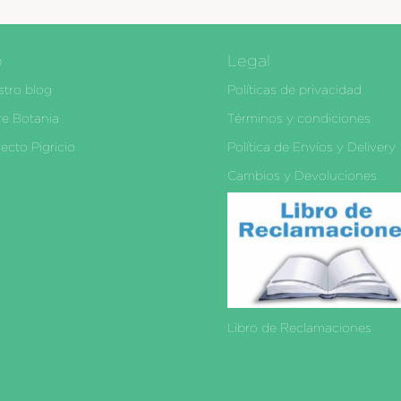
o
Legal
tro blog
Políticas de privacidad
e Botania
Términos y condiciones
ecto Pigricio
Política de Envíos y Delivery
Cambios y Devoluciones
Libro de Reclamaciones