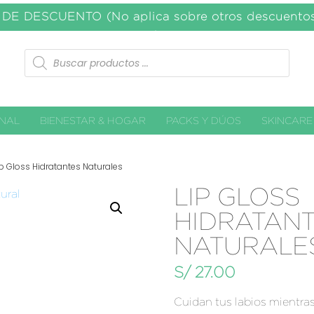
E DESCUENTO (No aplica sobre otros descuent
soles.
Búsqueda
de
productos
ONAL
BIENESTAR & HOGAR
PACKS Y DÚOS
SKINCARE
ip Gloss Hidratantes Naturales
LIP GLOSS
HIDRATAN
NATURALE
S/
27.00
Cuidan tus labios mientra