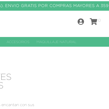
os). ENVIO GRATIS POR COMPRAS MAYORES A 359
0
ACCESORIOS
MAQUILLAJE NATURAL
TES
S
s encantan con sus