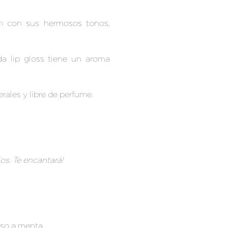
an con sus
hermosos tonos,
da lip gloss tiene un aroma
erales y libre de perfume.
ios. Te encantará!
oso a menta.