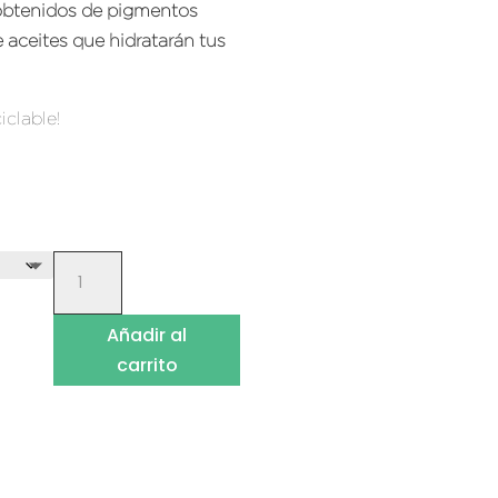
 obtenidos de pigmentos
 aceites que hidratarán tus
iclable!
LIP
GLOSS
HIDRATANTES
Añadir al
NATURALES
carrito
CANTIDAD