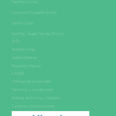
Pasiflora (Lima)
Consumo Cuidado (Lima)
Santé (Lima)
SunDay Vegan Tienda (Puno)
Info
Nuestro blog
Sobre Botania
Proyecto Pigricio
Legal
Políticas de privacidad
Términos y condiciones
Política de Envíos y Delivery
Cambios y Devoluciones