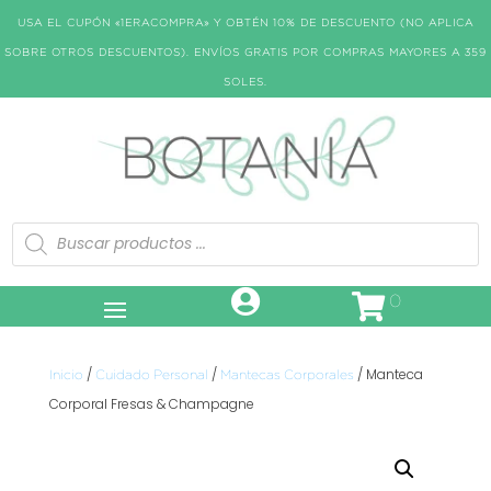
USA EL CUPÓN «1ERACOMPRA» Y OBTÉN 10% DE DESCUENTO (NO APLICA
SOBRE OTROS DESCUENTOS). ENVÍOS GRATIS POR COMPRAS MAYORES A 359
SOLES.
Búsqueda
de
productos
0
/
/
/ Manteca
Inicio
Cuidado Personal
Mantecas Corporales
Corporal Fresas & Champagne