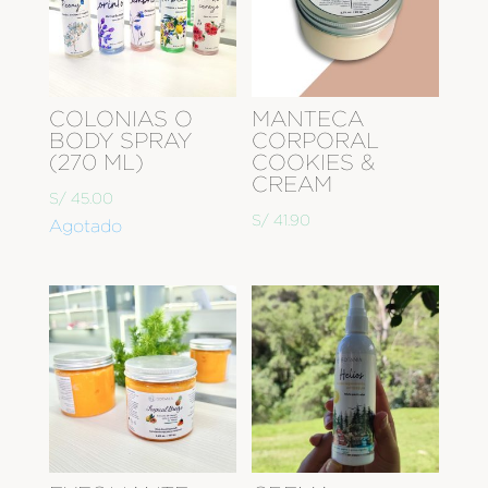
COLONIAS O
MANTECA
BODY SPRAY
CORPORAL
(270 ML)
COOKIES &
CREAM
S/
45.00
S/
41.90
Agotado