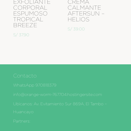
EXFOLIANTE
CREMA
CORPORAL
CALMANTE
ESPUMOSO
AFTERSUN –
TROPICAL
HELIOS
BREEZE
S/
39.00
S/
37.90
Contacto
WhatsApp 970818379
info@orange-worm-767704.hostingersite.com
Ubìcanos: Av. Evitamiento Sur 869A, El Tambo –
Huancayo
Partners: