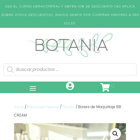
USA EL CUPÓN «1ERACOMPRA» Y OBTÉN 10% DE DESCUENTO (NO APLICA
SOBRE OTROS DESCUENTOS). ENVÍOS GRATIS POR COMPRAS MAYORES A 359
SOLES.
Búsqueda
de
productos
0
/
/
/ Bases de Maquillaje BB
Inicio
Maquillaje Natural
Rostro
CREAM