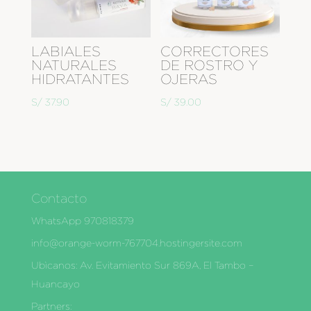
LABIALES
CORRECTORES
NATURALES
DE ROSTRO Y
HIDRATANTES
OJERAS
S/
37.90
S/
39.00
Contacto
WhatsApp 970818379
info@orange-worm-767704.hostingersite.com
Ubìcanos: Av. Evitamiento Sur 869A, El Tambo –
Huancayo
Partners: