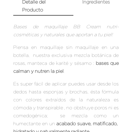
Detalle del
Ingredientes
Producto
Bases de maquillaje BB Cream nutri-
cosméticas y naturales que aportan a tu piel!
Piensa en maquillaje sin maquillaje en una
botella, nuestra exclusiva mezcla botánica de
rosas, manteca de karité y sésamo :
bases que
calman y nutren la piel
.
Es super fácil de aplicar puedes usar desde los
dedos hasta esponjas y brochas, ésta fórmula
con colores extraídos de la naturaleza es
cómoda y transpirable , no obstruye poros ni es
comedogénica; se mezcla como un
humectante en un
acabado suave, matificado,
hidratado y naturalmente radiante
.