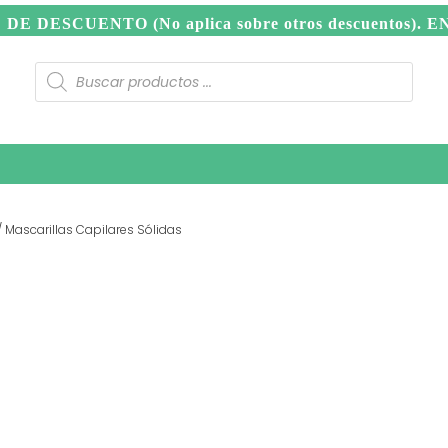
DESCUENTO (No aplica sobre otros descuentos). 
Búsqueda
de
productos
NAL
BIENESTAR & HOGAR
PACKS Y DÚOS
SKINCARE
/ Mascarillas Capilares Sólidas
MASCARILL
CAPILARES
S/
14.90
Tintes, plancha, secador…sabe
descanso.
Revitaliza y restaura
mascarillas sólidas capilares.