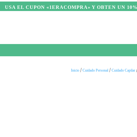
USA EL C
UPON «1ERACOMPRA» Y OBTEN UN 10% DE 
CUIDADO PERSONAL
HIGIENE PERSO
/
/
Inicio
Cuidado Personal
Cuidado Capilar