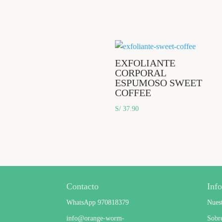
EXFOLIANTE
CORPORAL
ESPUMOSO SWEET
COFFEE
S/
37.90
Contacto
Info
WhatsApp 970818379
Nues
info@orange-worm-
Sobr