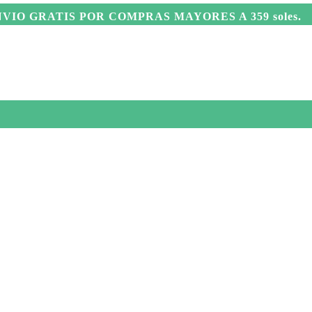
ENVIO GRATIS POR COMPRAS MAYORES A 359 soles.
0
ACCESORIOS
MAQUILLAJE NATURAL
AS
 SÓLIDAS
mos que
tu cabello necesita un
 tu cabello con nuestras increíbles