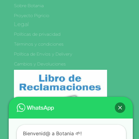
Sobre Botania
Proyecto Pigricio
Legal
Políticas de privacidad
Términos y condiciones
Política de Envíos y Delivery
Cambios y Devoluciones
Libro de
Reclamaciones
Bienvenid@ a Botania 🌱!
Síguenos