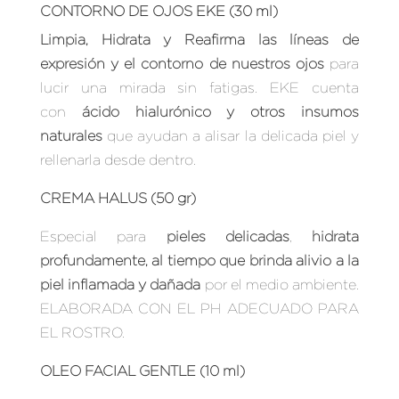
CONTORNO DE OJOS EKE (30 ml)
Limpia, Hidrata y Reafirma las líneas de
expresión y el contorno de nuestros ojos
para
lucir una mirada sin fatigas. EKE cuenta
con
ácido hialurónico y otros insumos
naturales
que ayudan a alisar la delicada piel y
rellenarla desde dentro.
CREMA HALUS (50 gr)
Especial para
pieles delicadas
,
hidrata
profundamente, al tiempo que brinda alivio a la
piel inflamada y dañada
por el medio ambiente.
ELABORADA CON EL PH ADECUADO PARA
EL ROSTRO.
OLEO FACIAL GENTLE (10 ml)