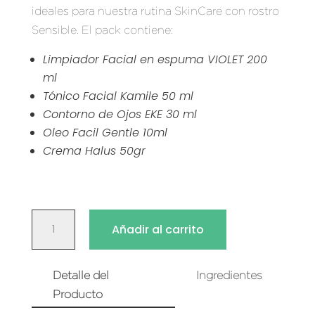
ideales para nuestra rutina SkinCare con rostro
era:
es:
Sensible. El pack contiene:
S/ 191.20.
S/ 162.50.
Limpiador Facial en espuma VIOLET 200
ml
Tónico Facial Kamile 50 ml
Contorno de Ojos EKE 30 ml
Oleo Facil Gentle 10ml
Crema Halus 50gr
PACK
Añadir al carrito
SKINCARE
PIEL
SENSIBLE
Detalle del
Ingredientes
CANTIDAD
Producto