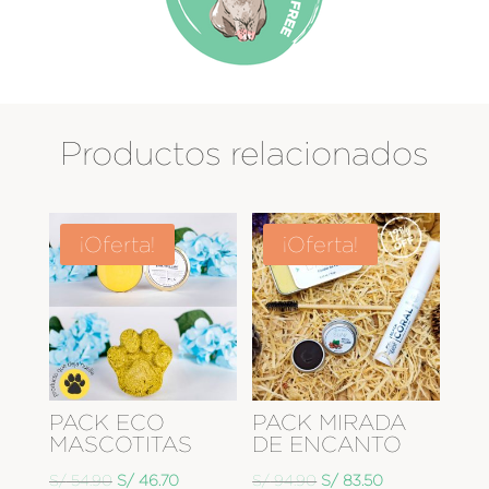
Productos relacionados
¡Oferta!
¡Oferta!
PACK ECO
PACK MIRADA
MASCOTITAS
DE ENCANTO
El
El
El
El
S/
54.90
S/
46.70
S/
94.90
S/
83.50