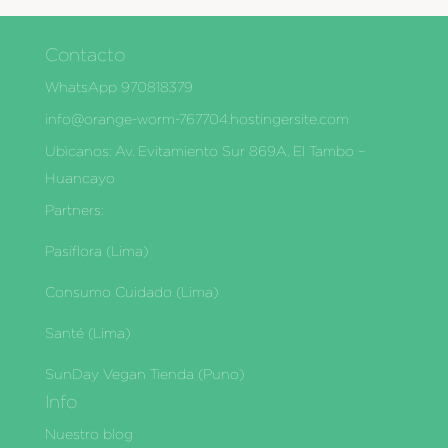
Contacto
WhatsApp 970818379
info@orange-worm-767704.hostingersite.com
Ubìcanos: Av. Evitamiento Sur 869A, El Tambo –
Huancayo
Partners:
Pasiflora (Lima)
Consumo Cuidado (Lima)
Santé (Lima)
SunDay Vegan Tienda (Puno)
Info
Nuestro blog