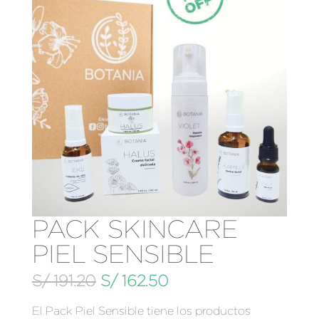
PACK SKINCARE
PIEL SENSIBLE
El
El
S/
191.20
S/
162.50
precio
precio
El Pack Piel Sensible tiene los productos
original
actual