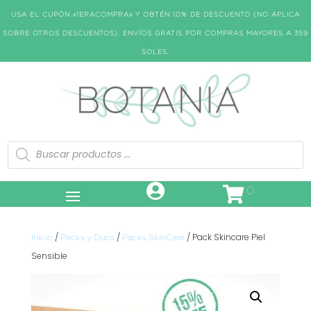
USA EL CUPÓN «1ERACOMPRA» Y OBTÉN 10% DE DESCUENTO (NO APLICA
SOBRE OTROS DESCUENTOS). ENVÍOS GRATIS POR COMPRAS MAYORES A 359
SOLES.
Búsqueda
de
productos
0
/
/
/ Pack Skincare Piel
Inicio
Packs y Dúos
Packs SkinCare
Sensible