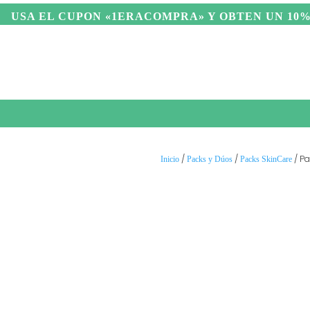
USA EL C
UPON «1ERACOMPRA» Y OBTEN UN 10% DE 
CUIDADO PERSONAL
HIGIENE PERSO
/
/
/ Pa
Inicio
Packs y Dúos
Packs SkinCare