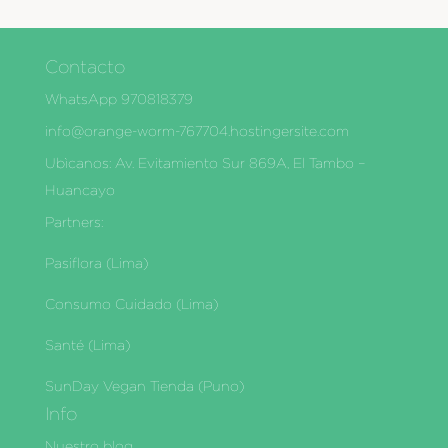
S/ 31.50
hasta
Contacto
S/ 50.00
WhatsApp 970818379
info@orange-worm-767704.hostingersite.com
Ubìcanos: Av. Evitamiento Sur 869A, El Tambo –
Huancayo
Partners:
Pasiflora (Lima)
Consumo Cuidado (Lima)
Santé (Lima)
SunDay Vegan Tienda (Puno)
Info
Nuestro blog