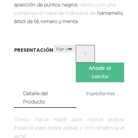
aparición de puntos negros
. Hecho con una
S/ 31.50
combinación ideal de hidrolatos de
hamamelis,
hasta
árbol de té, romero y menta
.
S/ 50.00
TÓNICO
PRESENTACIÓN
FACIAL
HAZEL
Añadir al
CANTIDAD
carrito
Detalle del
Ingredientes
Producto
Tónico Facial Hazel para rostros grasos.
Especial para pieles grasas y con tendencia al
acné.