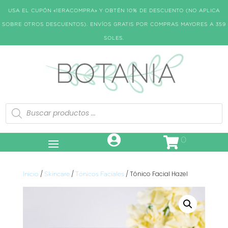
USA EL CUPÓN «1ERACOMPRA» Y OBTÉN 10% DE DESCUENTO (NO APLICA
SOBRE OTROS DESCUENTOS). ENVÍOS GRATIS POR COMPRAS MAYORES A 359
SOLES.
Búsqueda
de
productos
0
/
/
/ Tónico Facial Hazel
Inicio
Skincare
Tónicos Faciales