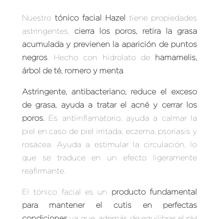
Nuestro
tónico facial Hazel
tiene propiedades
astringentes,
cierra los poros, retira la grasa
acumulada y previenen la aparición de puntos
negros
. Hecho con hidrolato de
hamamelis,
árbol de té, romero y menta
.
Astringente, antibacteriano, reduce el exceso
de grasa, ayuda a tratar el acné y cerrar los
poros.
Es antiinflamatorio, ayuda a calmar la
piel en caso de piel irritada, eczema, psoriasis y
rosácea.
Ayuda a estimular la circulación, lo
que se traduce en un efecto ligeramente
reafirmante.
El tónico facial es un
producto fundamental
para mantener el cutis en perfectas
condiciones
ya que, además de equilibrar el pH