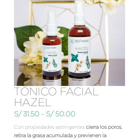
TÓNICO FACIAL
HAZEL
Rango
S/
31.50
-
S/
50.00
de
Con propiedades astringentes
cierra los poros,
precios:
retira la grasa acumulada y previenen la
desde