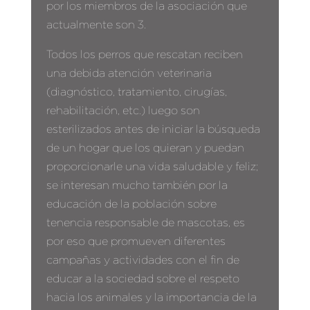
por los miembros de la asociación que
actualmente son 3.
Todos los perros que rescatan reciben
una debida atención veterinaria
(diagnóstico, tratamiento, cirugías,
rehabilitación, etc.) luego son
esterilizados antes de iniciar la búsqueda
de un hogar que los quieran y puedan
proporcionarle una vida saludable y feliz;
se interesan mucho también por la
educación de la población sobre
tenencia responsable de mascotas, es
por eso que promueven diferentes
campañas y actividades con el fin de
educar a la sociedad sobre el respeto
hacia los animales y la importancia de la