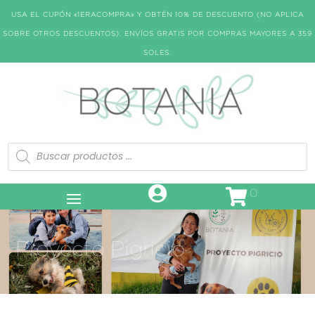
USA EL CUPÓN «1ERACOMPRA» Y OBTÉN 10% DE DESCUENTO (NO APLICA
SOBRE OTROS DESCUENTOS). ENVÍOS GRATIS POR COMPRAS MAYORES A 359
SOLES.
Búsqueda
de
productos
0
Proyecto Pigricio