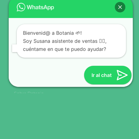
Huancayo
Partners:
Pasiflora (Lima)
Bienvenid@ a Botania 🌱!
Consumo Cuidado (Lima)
Soy Susana asistente de ventas 🙋‍♀️,
cuéntame en que te puedo ayudar?
Santé (Lima)
SunDay Vegan Tienda (Puno)
Info
Ir al chat
Nuestro blog
Sobre Botania
Proyecto Pigricio
Legal
Políticas de privacidad
Términos y condiciones