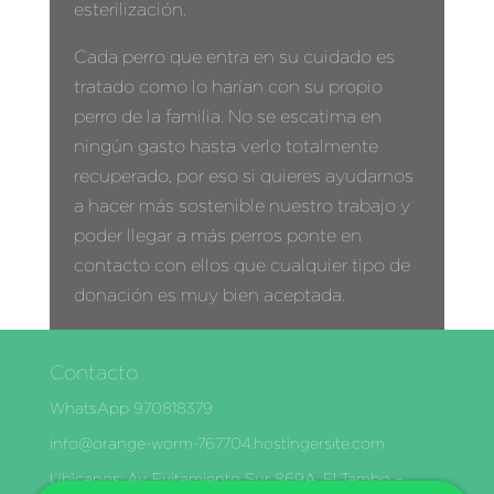
esterilización.
Cada perro que entra en su cuidado es
tratado como lo harían con su propio
perro de la familia. No se escatima en
ningún gasto hasta verlo totalmente
recuperado, por eso si quieres ayudarnos
a hacer más sostenible nuestro trabajo y
poder llegar a más perros ponte en
contacto con ellos que cualquier tipo de
donación es muy bien aceptada.
Contacto
WhatsApp 970818379
info@orange-worm-767704.hostingersite.com
Ubìcanos: Av. Evitamiento Sur 869A, El Tambo –