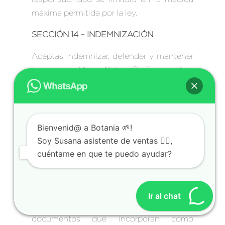
máxima permitida por la ley.
SECCIÓN 14 – INDEMNIZACIÓN
Aceptas indemnizar, defender y mantener
indemne a Mama Natura Perú y nuestras
matrices, subsidiarias, afiliados, socios,
funcionarios, directores, agentes,
contratistas, concesionarios, proveedores
de servicios, subcontratistas, proveedores,
Bienvenid@ a Botania 🌱!
internos y empleados, de cualquier
Soy Susana asistente de ventas 🙋‍♀️,
reclamo o demanda, incluyendo
cuéntame en que te puedo ayudar?
honorarios razonables de abogados,
hechos por cualquier tercero a causa o
como resultado de tu incumplimiento de
Ir al chat
las Condiciones de Servicio o de los
documentos que incorporan como