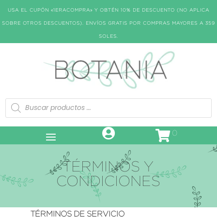
USA EL CUPÓN «1ERACOMPRA» Y OBTÉN 10% DE DESCUENTO (NO APLICA
SOBRE OTROS DESCUENTOS). ENVÍOS GRATIS POR COMPRAS MAYORES A 359
SOLES.
Búsqueda
de
productos
0
TÉRMINOS Y
CONDICIONES
TÉRMINOS DE SERVICIO