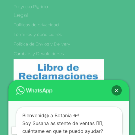
Proyecto Pigricio
Legal
Políticas de privacidad
Términos y condiciones
Política de Envíos y Delivery
Cambios y Devoluciones
Libro de
Bienvenid@ a Botania 🌱!
Reclamaciones
Soy Susana asistente de ventas 🙋‍♀️,
Síguenos
cuéntame en que te puedo ayudar?