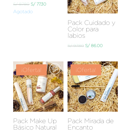
El
El
S/
87.80
S/
77.30
Agotado
precio
precio
original
actual
Pack Cuidado y
era:
es:
Color para
labios
S/ 87.80.
S/ 77.30.
El
El
S/
97.80
S/
86.00
precio
precio
original
actual
era:
es:
¡Oferta!
¡Oferta!
S/ 97.80.
S/ 86.00.
Pack Make Up
Pack Mirada de
Básico Natural
Encanto