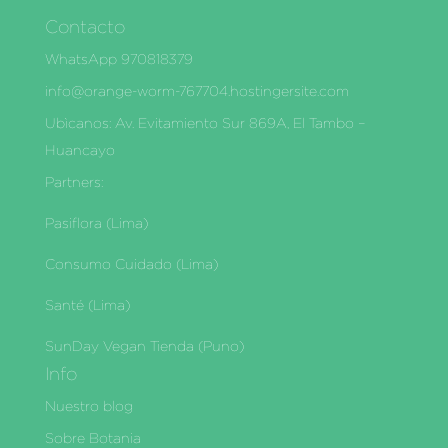
Contacto
WhatsApp 970818379
info@orange-worm-767704.hostingersite.com
Ubìcanos: Av. Evitamiento Sur 869A, El Tambo –
Huancayo
Partners:
Pasiflora (Lima)
Consumo Cuidado (Lima)
Santé (Lima)
SunDay Vegan Tienda (Puno)
Info
Nuestro blog
Sobre Botania