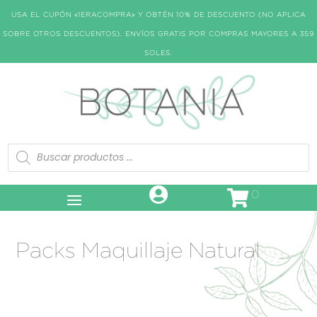
USA EL CUPÓN «1ERACOMPRA» Y OBTÉN 10% DE DESCUENTO (NO APLICA
SOBRE OTROS DESCUENTOS). ENVÍOS GRATIS POR COMPRAS MAYORES A 359
SOLES.
Búsqueda
de
productos
0
Packs Maquillaje Natural