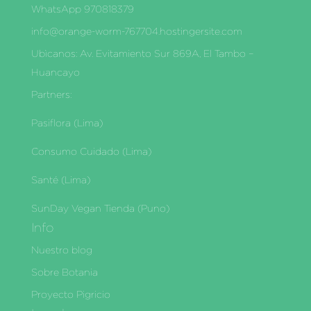
WhatsApp 970818379
info@orange-worm-767704.hostingersite.com
Ubìcanos: Av. Evitamiento Sur 869A, El Tambo –
Huancayo
Partners:
Pasiflora (Lima)
Consumo Cuidado (Lima)
Santé (Lima)
SunDay Vegan Tienda (Puno)
Info
Nuestro blog
Sobre Botania
Proyecto Pigricio