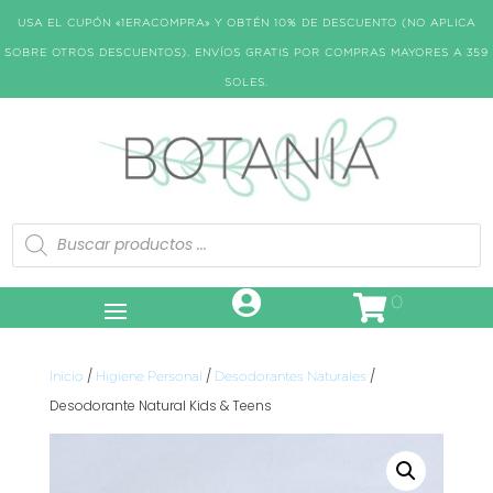
USA EL CUPÓN «1ERACOMPRA» Y OBTÉN 10% DE DESCUENTO (NO APLICA
SOBRE OTROS DESCUENTOS). ENVÍOS GRATIS POR COMPRAS MAYORES A 359
SOLES.
Búsqueda
de
productos
0
/
/
/
Inicio
Higiene Personal
Desodorantes Naturales
Desodorante Natural Kids & Teens