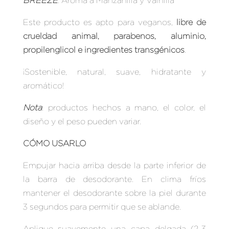
BREEZE
: Aroma a Manzanilla y Vainilla
Este producto es apto para veganos,
libre de
crueldad animal, parabenos, aluminio,
propilenglicol e ingredientes transgénicos
.
¡Sostenible, natural, suave, hidratante y
aromático!
Nota
: productos hechos a mano, el color, el
diseño y el peso pueden variar.
CÓMO USARLO
Empujar hacia arriba desde la parte inferior de
la barra de desodorante. En clima fríos
mantener el desodorante sobre la piel durante
3 segundos para permitir que se ablande.
Aplique suavemente una capa delgada (2-3