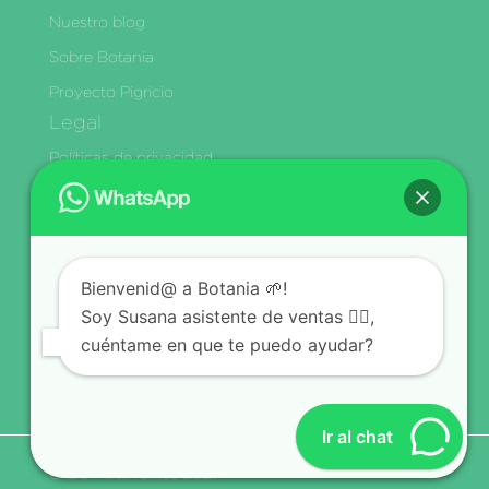
Nuestro blog
Sobre Botania
Proyecto Pigricio
Legal
Políticas de privacidad
Términos y condiciones
Política de Envíos y Delivery
Cambios y Devoluciones
Bienvenid@ a Botania 🌱!
Libro de Reclamaciones
Soy Susana asistente de ventas 🙋‍♀️,
Síguenos
cuéntame en que te puedo ayudar?
Ir al chat
© BOTANIA since 2021