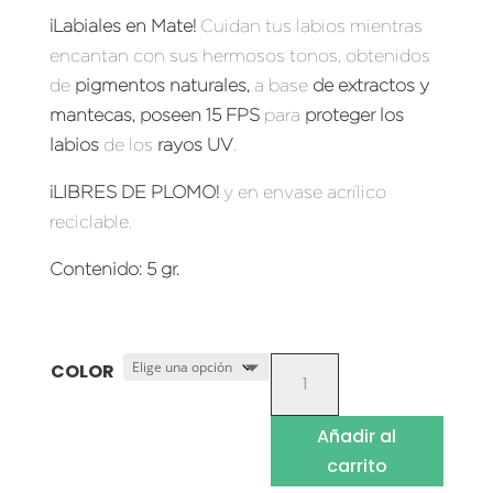
¡Labiales en Mate!
Cuidan tus labios mientras
encantan con sus hermosos tonos, obtenidos
de
pigmentos naturales,
a base
de extractos y
mantecas, poseen 15 FPS
para
proteger los
labios
de los
rayos UV
.
¡LIBRES DE PLOMO!
y en envase acrílico
reciclable.
Contenido
: 5 gr.
LABIALES
COLOR
NATURALES
HIDRATANTES
Añadir al
MATE
carrito
CANTIDAD