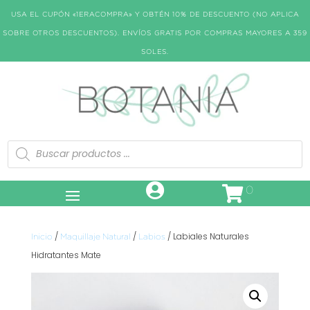
USA EL CUPÓN «1ERACOMPRA» Y OBTÉN 10% DE DESCUENTO (NO APLICA
SOBRE OTROS DESCUENTOS). ENVÍOS GRATIS POR COMPRAS MAYORES A 359
SOLES.
Búsqueda
de
productos
0
/
/
/ Labiales Naturales
Inicio
Maquillaje Natural
Labios
Hidratantes Mate