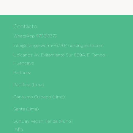
Contacto
WhatsApp 970818379
info@orange-worm-767704.hostingersite.com
Ubìcanos: Av. Evitamiento Sur 869A, El Tambo –
Huancayo
Partners:
Pasiflora (Lima)
Consumo Cuidado (Lima)
Santé (Lima)
SunDay Vegan Tienda (Puno)
Info