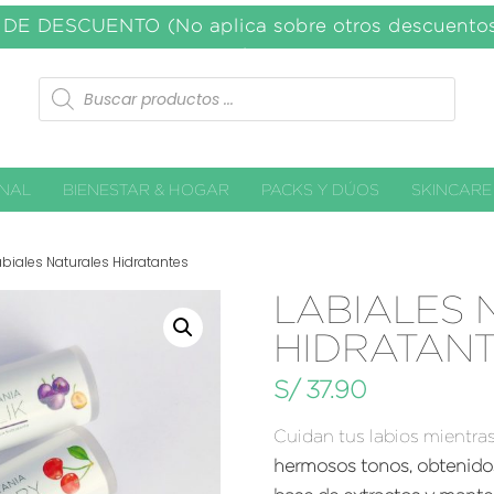
E DESCUENTO (No aplica sobre otros descuent
soles.
Búsqueda
de
productos
ONAL
BIENESTAR & HOGAR
PACKS Y DÚOS
SKINCARE
abiales Naturales Hidratantes
LABIALES 
HIDRATAN
S/
37.90
Cuidan tus labios mientra
hermosos tonos, obtenidos