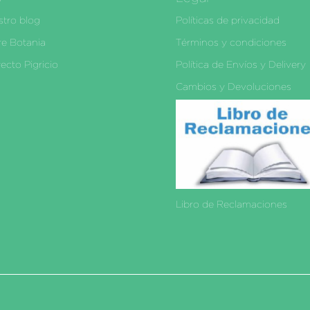
tro blog
Políticas de privacidad
e Botania
Términos y condiciones
ecto Pigricio
Política de Envíos y Delivery
Cambios y Devoluciones
Libro de Reclamaciones