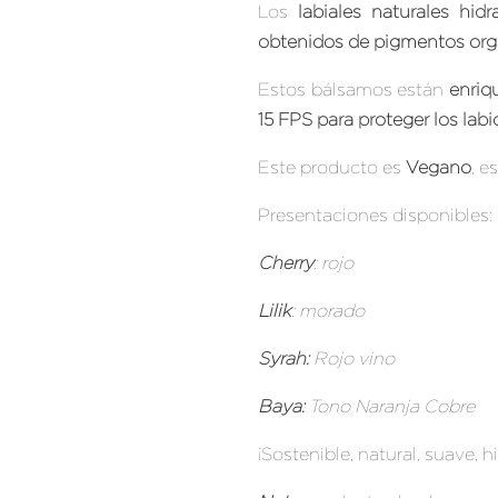
Los
labiales naturales hidr
obtenidos de pigmentos org
Estos bálsamos están
enriq
15 FPS para proteger los lab
Este producto es
Vegano
, e
Presentaciones disponibles:
Cherry
: rojo
Lilik
: morado
Syrah:
Rojo vino
Baya:
Tono Naranja Cobre
¡Sostenible, natural, suave, 