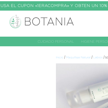
USA EL C
UPON «1ERACOMPRA» Y OBTEN UN 10% D
CUIDADO PERSONAL
HIGIENE PERS
/
/
/ L
Inicio
Maquillaje Natural
Labios