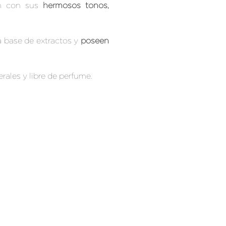
an con sus
hermosos tonos,
a base de extractos y
poseen
erales y libre de perfume.