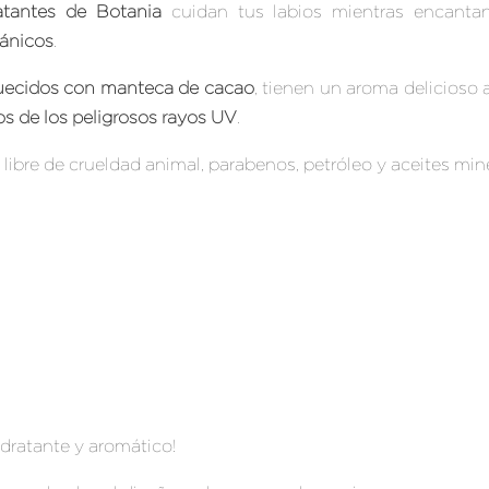
atantes de Botania
cuidan tus labios mientras encant
ánicos
.
uecidos con manteca de cacao
, tienen un aroma delicioso 
ios de los peligrosos rayos UV
.
s libre de crueldad animal, parabenos, petróleo y aceites min
hidratante y aromático!