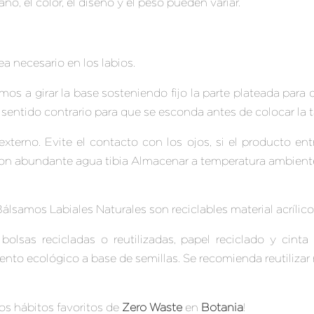
, el color, el diseño y el peso pueden variar.
a necesario en los labios.
os a girar la base sosteniendo fijo la parte plateada para q
l sentido contrario para que se esconda antes de colocar la 
xterno. Evite el contacto con los ojos, si el producto ent
n abundante agua tibia Almacenar a temperatura ambiente 
amos Labiales Naturales son reciclables material acrílico y 
lsas recicladas o reutilizadas, papel reciclado y cinta 
nto ecológico a base de semillas. Se recomienda reutilizar 
ros hábitos favoritos de
Zero Waste
en
Botania
!