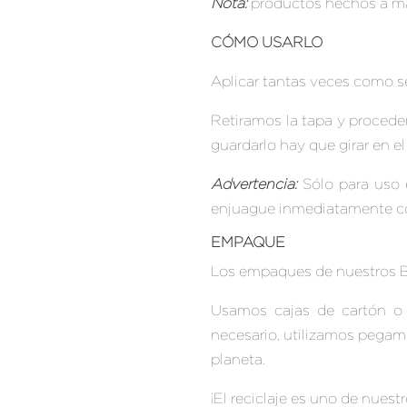
Nota:
productos hechos a mano
CÓMO USARLO
Aplicar tantas veces como se
Retiramos la tapa y procedem
guardarlo hay que girar en e
Advertencia:
Sólo para uso e
enjuague inmediatamente co
EMPAQUE
Los empaques de nuestros Báls
Usamos cajas de cartón o bo
necesario, utilizamos pegame
planeta.
¡El reciclaje es uno de nuest