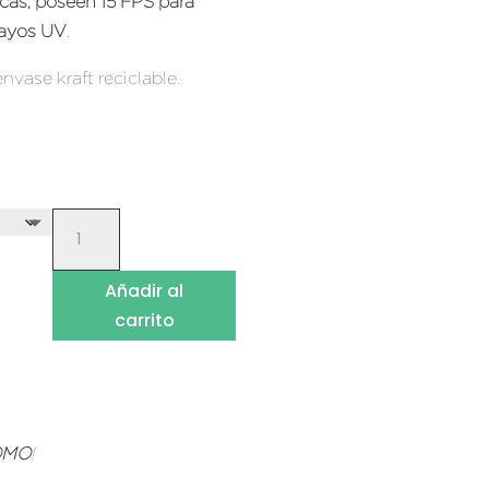
cas, poseen 15 FPS para
 rayos UV
.
envase kraft reciclable.
LABIALES
NATURALES
HIDRATANTES
Añadir al
CANTIDAD
carrito
LOMO
!