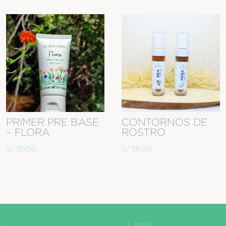
PRIMER PRE BASE
CONTORNOS DE
– FLORA
ROSTRO
S/
30.00
S/
38.00
o
Legal