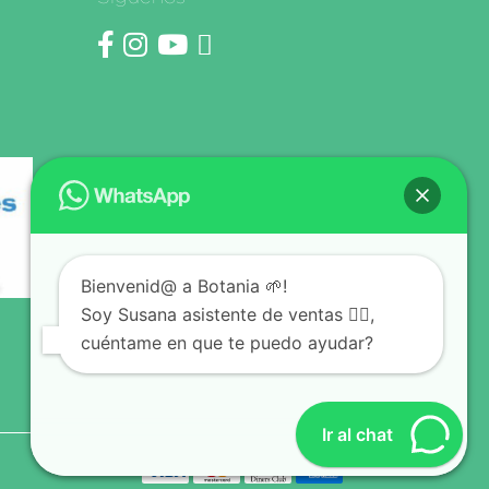
Bienvenid@ a Botania 🌱!
Soy Susana asistente de ventas 🙋‍♀️,
cuéntame en que te puedo ayudar?
Ir al chat