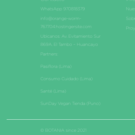
WhatsApp 970818379
Nues
info@orange-worm-
Sobr
767704.hostingersite.com
Proy
Ubìcanos: Av. Evitamiento Sur
869A, El Tambo – Huancayo
Partners:
Pasiflora (Lima)
Consumo Cuidado (Lima)
Santé (Lima)
SunDay Vegan Tienda (Puno)
© BOTANIA since 2021